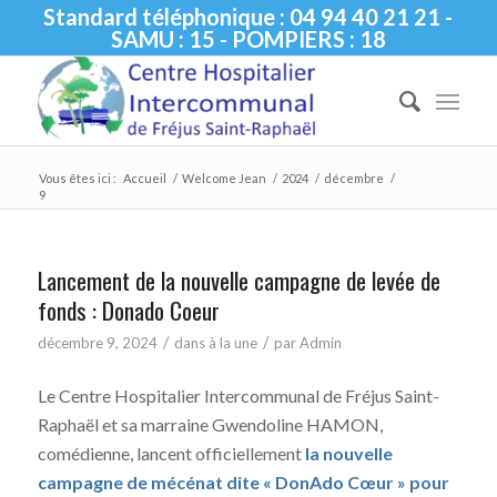
Standard téléphonique : 04 94 40 21 21 -
SAMU : 15 - POMPIERS : 18
Vous êtes ici :
Accueil
/
Welcome Jean
/
2024
/
décembre
/
9
Lancement de la nouvelle campagne de levée de
fonds : Donado Coeur
/
/
décembre 9, 2024
dans
à la une
par
Admin
Le Centre Hospitalier Intercommunal de Fréjus Saint-
Raphaël et sa marraine Gwendoline HAMON,
comédienne, lancent officiellement
la nouvelle
campagne de mécénat dite « DonAdo Cœur »
pour