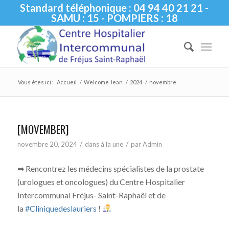
Standard téléphonique : 04 94 40 21 21 -
SAMU : 15 - POMPIERS : 18
Vous êtes ici :
Accueil
/
Welcome Jean
/
2024
/
novembre
[MOVEMBER]
/
/
novembre 20, 2024
dans
à la une
par
Admin
➡ Rencontrez les médecins spécialistes de la prostate
(urologues et oncologues) du Centre Hospitalier
Intercommunal Fréjus- Saint-Raphaël et de
la
#Cliniquedeslauriers
!