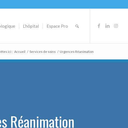
ologique
L’hôpital
Espace Pro
êtes ici :
Accueil
/
Services de soins
/
Urgences Réanimation
s Réanimation