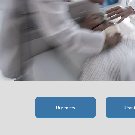
Urgences
Réan