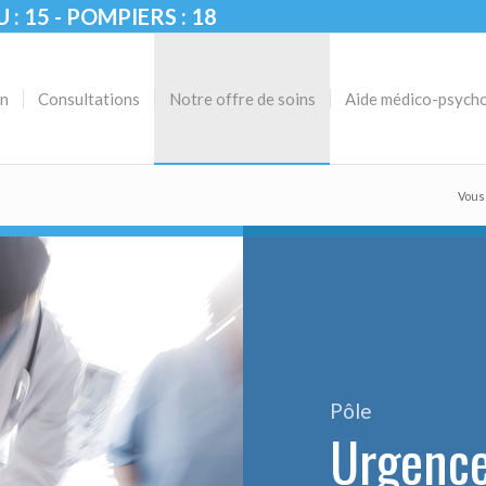
U : 15 - POMPIERS : 18
on
Consultations
Notre offre de soins
Aide médico-psych
Vous 
Pôle
Urgence