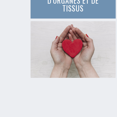
D’ORGANES ET DE
TISSUS