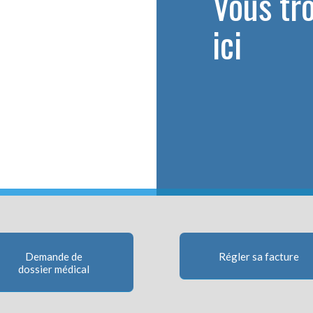
Vous tr
ici
Demande de
Régler sa facture
dossier médical