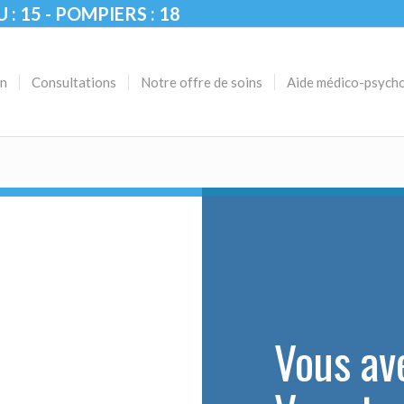
U : 15 - POMPIERS : 18
on
Consultations
Notre offre de soins
Aide médico-psych
Vous av