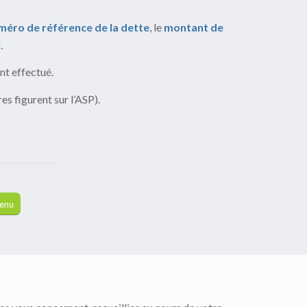
méro de référence de la dette
, le
montant de
l
.
ent effectué.
res figurent sur l’ASP).
menu