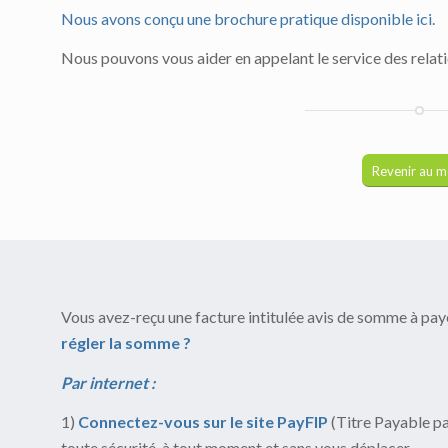
Nous avons conçu une brochure pratique disponible ici.
Nous pouvons vous aider en appelant le service des relat
Revenir au 
Vous avez-reçu une facture intitulée avis de somme à p
régler la somme ?
Par internet :
1)
Connectez-vous sur le site PayFIP
(Titre Payable pa
toute sécurité, à tout moment et sans vous déplacer