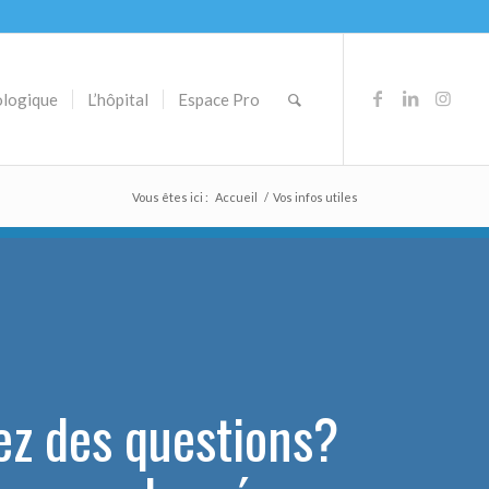
ologique
L’hôpital
Espace Pro
Vous êtes ici :
Accueil
/
Vos infos utiles
ez des questions?