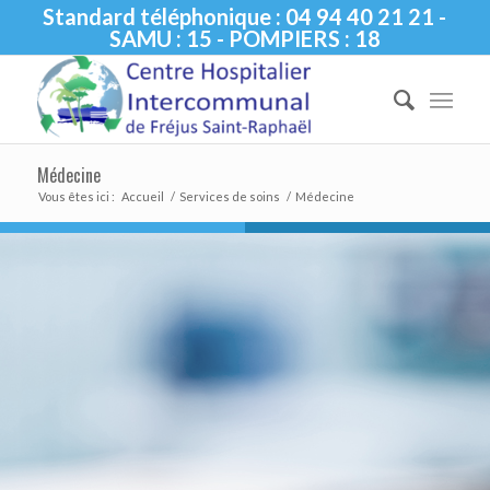
Standard téléphonique : 04 94 40 21 21 -
SAMU : 15 - POMPIERS : 18
Médecine
Vous êtes ici :
Accueil
/
Services de soins
/
Médecine