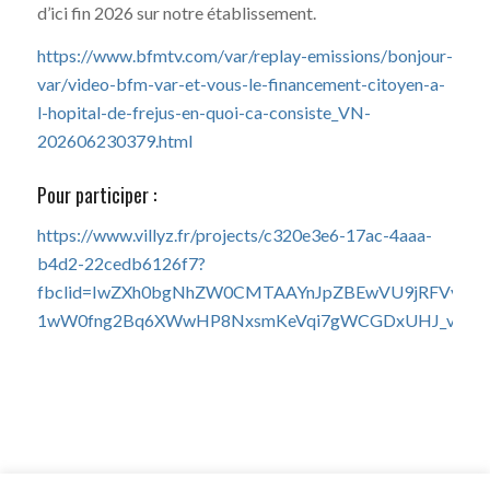
d’ici fin 2026 sur notre établissement.
https://www.bfmtv.com/var/replay-emissions/bonjour-
var/video-bfm-var-et-vous-le-financement-citoyen-a-
l-hopital-de-frejus-en-quoi-ca-consiste_VN-
202606230379.html
Pour participer :
https://www.villyz.fr/projects/c320e3e6-17ac-4aaa-
b4d2-22cedb6126f7?
fbclid=IwZXh0bgNhZW0CMTAAYnJpZBEwVU9jRFVyZ
1wW0fng2Bq6XWwHP8NxsmKeVqi7gWCGDxUHJ_vi2Q7j