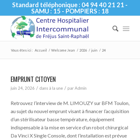
Standard téléphonique : 04 94 40 21 21 -
SAMU : 15 - POMPIERS : 18
Vous êtes ici :
Accueil
/
Welcome Jean
/
2026
/
juin
/
24
EMPRUNT CITOYEN
/
/
juin 24, 2026
dans
à la une
par
Admin
Retrouvez l’interview de M. LIMOUZY sur BFM Toulon,
au sujet du nouvel emprunt visant à financer l’acquisition
d’un stérilisateur basse température, équipement
indispensable à la mise en service d’un robot chirurgical
Da Vinci X Single Console, dont l’installation est prévue