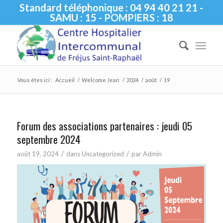
Standard téléphonique : 04 94 40 21 21 -
SAMU : 15 - POMPIERS : 18
Vous êtes ici :
Accueil
/
Welcome Jean
/
2024
/
août
/
19
Forum des associations partenaires : jeudi 05
septembre 2024
/
/
août 19, 2024
dans
Uncategorized
par
Admin