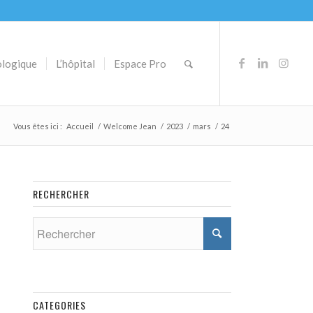
ologique
L’hôpital
Espace Pro
Vous êtes ici :
Accueil
/
Welcome Jean
/
2023
/
mars
/
24
RECHERCHER
CATEGORIES