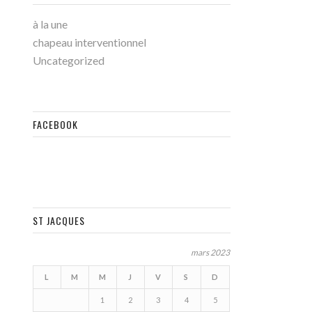
à la une
chapeau interventionnel
Uncategorized
FACEBOOK
ST JACQUES
mars 2023
L
M
M
J
V
S
D
1
2
3
4
5