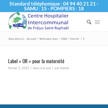
Standard téléphonique : 04 94 40 21 21 -
SAMU : 15 - POMPIERS : 18
Vous êtes ici :
Accueil
/
Welcome Jean
/
2023
/
février
/
3
Label « OR » pour la maternité
/
/
février 3, 2023
dans
à la une
par
Admin