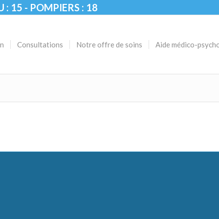
U : 15 - POMPIERS : 18
on
Consultations
Notre offre de soins
Aide médico-psych