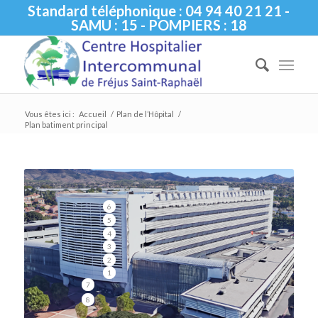
Standard téléphonique : 04 94 40 21 21 -
SAMU : 15 - POMPIERS : 18
Vous êtes ici :
Accueil
/
Plan de l’Hôpital
/
Plan batiment principal
6
5
4
3
2
1
7
8