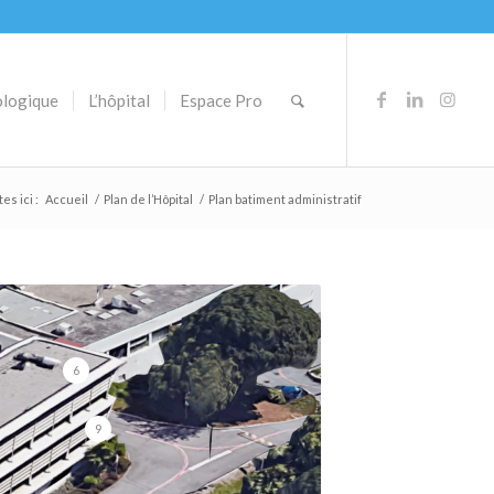
ologique
L’hôpital
Espace Pro
es ici :
Accueil
/
Plan de l’Hôpital
/
Plan batiment administratif
6
9