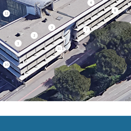
4
8
12
3
7
2
1
11
10