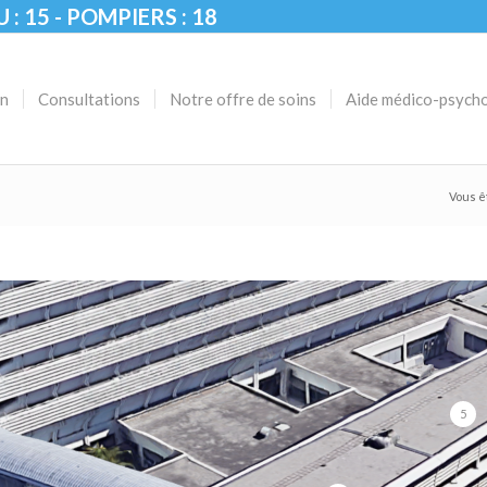
U : 15 - POMPIERS : 18
on
Consultations
Notre offre de soins
Aide médico-psych
Vous êt
5