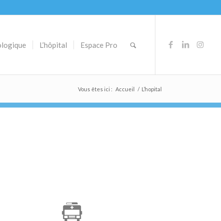
ologique
L’hôpital
Espace Pro
Vous êtes ici :
Accueil
/
L’hopital