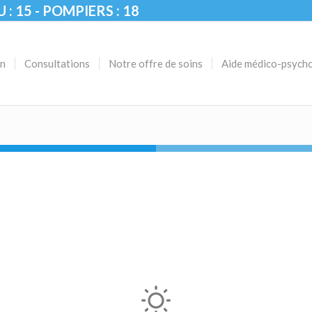
U : 15 - POMPIERS : 18
on
Consultations
Notre offre de soins
Aide médico-psych