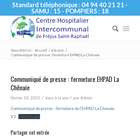
Standard téléphonique : 04 94 40 21 21 -
SAMU : 15 - POMPIERS : 18
Vous êtes ici :
Accueil
/
à la une
/
Communiqué de presse : fermeture EHPAD La Chênaie
Communiqué de presse : fermeture EHPAD La
Chênaie
/
/
février 18, 2025
dans
à la une
par
Admin
Communiqué de presse – fermeture de l’EHPAD La Chenaie
V2
Télécharger
Partager cet entrée